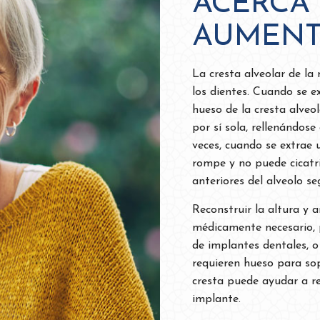
ACERCA
AUMENT
La cresta alveolar de la
los dientes. Cuando se e
hueso de la cresta alveo
por sí sola, rellenándos
veces, cuando se extrae 
rompe y no puede cicatri
anteriores del alveolo s
Reconstruir la altura y a
médicamente necesario, 
de implantes dentales, o
requieren hueso para so
cresta puede ayudar a r
implante.