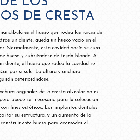
 DE LOS
OS DE CRESTA
 mandíbula es el hueso que rodea las raíces de
xtrae un diente, queda un hueco vacío en el
lar. Normalmente, esta cavidad vacía se cura
e de hueso y cubriéndose de tejido blando. A
un diente, el hueso que rodea la cavidad se
zar por sí solo. La altura y anchura
eguirán deteriorándose.
nchura originales de la cresta alveolar no es
pero puede ser necesario para la colocación
 con fines estéticos. Los implantes dentales
portar su estructura, y un aumento de la
econstruir este hueso para acomodar el